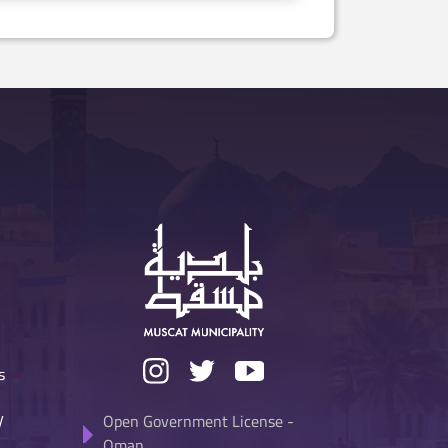
s
y
Open Government License -
Oman