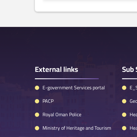
External links
Sub 
E-government Services portal
E_S
PACP
Geo
Royal Oman Police
Hea
Ministry of Heritage and Tourism
Hea