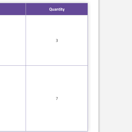
Quantity
3
7