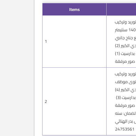
Items
وريد وتركيب
 جناح جانبي
1
ي الكبير (2
بدارسيت (1
صور مرفقة
وريد وتركيب
ي الكبير (4
بدارسيت (3
2
صور مرفقة
لضمان: سنه
بدر الهنائي
24753561